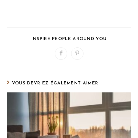
PARTAGER
INSPIRE PEOPLE AROUND YOU
CE
CONTENU
Ouvrir
Ouvrir
dans
dans
une
une
autre
autre
fenêtre
fenêtre
VOUS DEVRIEZ ÉGALEMENT AIMER