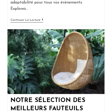
adaptabilité pour tous vos événements.
Explorez…
Tonnelles
Continuer La Lecture
Pliantes
Et
Barnums
C2M
Chapiteaux
:
L’élégance
Facilement
Déployée
En
Plein
Air
NOTRE SÉLECTION DES
MEILLEURS FAUTEUILS