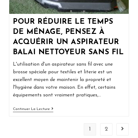
POUR RÉDUIRE LE TEMPS
DE MÉNAGE, PENSEZ À
ACQUÉRIR UN ASPIRATEUR
BALAI NETTOYEUR SANS FIL
L'utilisation d'un aspirateur sans fil avec une
brosse spéciale pour textiles et literie est un
excellent moyen de maintenir la propreté et
l'hygiène dans votre maison. En effet, certains
équipements sont vraiment pratiques,…
Pour
Continuer La Lecture
Réduire
Le
Temps
De
1
2
Aller à 
Ménage,