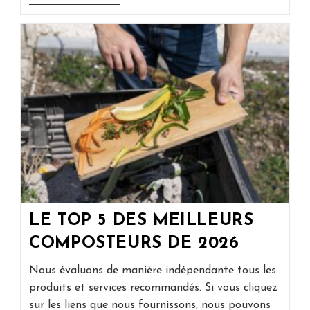
Fenêtres
Les
Moins
Chères
:
Types,
Coûts
Et
Astuces
Pour
Économiser
De
L’argent
LE TOP 5 DES MEILLEURS
COMPOSTEURS DE 2026
Nous évaluons de manière indépendante tous les
produits et services recommandés. Si vous cliquez
sur les liens que nous fournissons, nous pouvons