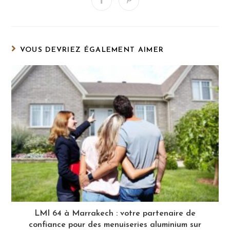
Ouvrir
Ouvrir
dans
dans
une
une
autre
autre
fenêtre
fenêtre
VOUS DEVRIEZ ÉGALEMENT AIMER
LMI 64 à Marrakech : votre partenaire de
confiance pour des menuiseries aluminium sur