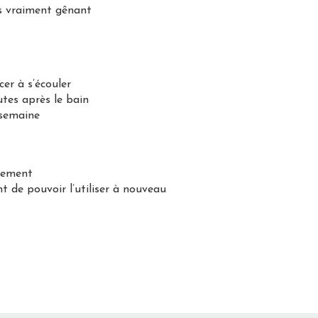
s vraiment gênant
er à s’écouler
utes après le bain
 semaine
ètement
t de pouvoir l’utiliser à nouveau