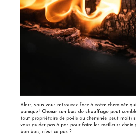
Alors, vous vous retrouvez face à votre cheminée qu
panique !
Choisir son bois de chauffage
peut semble
tout propriétaire de
poêle ou cheminée
peut maîtrise
vous guider pas à pas pour faire les meilleurs choi
bon bois, n’est-ce pas ?