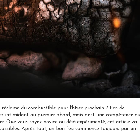
i réclame du combustible pour l’hiver prochain ? Pas de
r intimidant au premier abord, mais c’est une compétence q
r. Que vous soyez novice ou déjà expérimenté, cet article va
x possibles. Après tout, un bon feu commence toujours par un