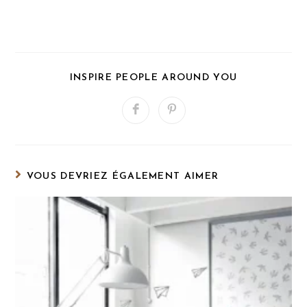
PARTAGER
INSPIRE PEOPLE AROUND YOU
CE
CONTENU
Ouvrir
Ouvrir
dans
dans
une
une
autre
autre
fenêtre
fenêtre
VOUS DEVRIEZ ÉGALEMENT AIMER