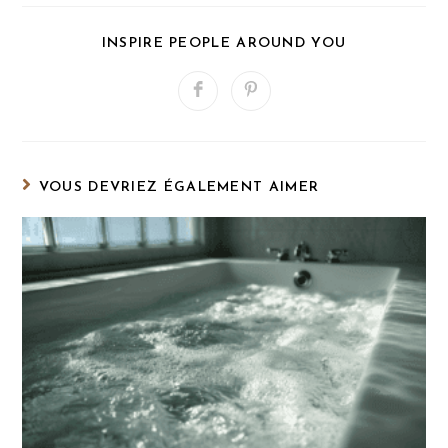
PARTAGER
INSPIRE PEOPLE AROUND YOU
CE
CONTENU
Ouvrir
Ouvrir
dans
dans
une
une
autre
autre
fenêtre
fenêtre
VOUS DEVRIEZ ÉGALEMENT AIMER