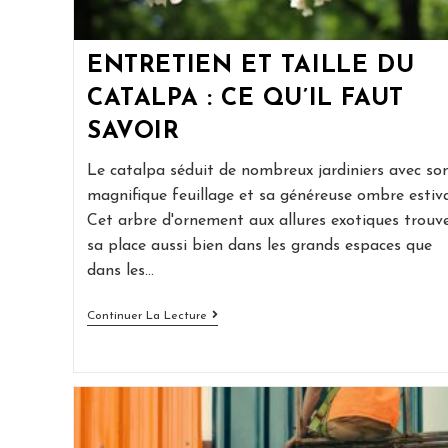
ENTRETIEN ET TAILLE DU
CATALPA : CE QU’IL FAUT
SAVOIR
Le catalpa séduit de nombreux jardiniers avec so
magnifique feuillage et sa généreuse ombre estiva
Cet arbre d'ornement aux allures exotiques trouv
sa place aussi bien dans les grands espaces que
dans les…
Entretien
Continuer La Lecture
Et
Taille
Du
Catalpa
:
Ce
Qu’il
Faut