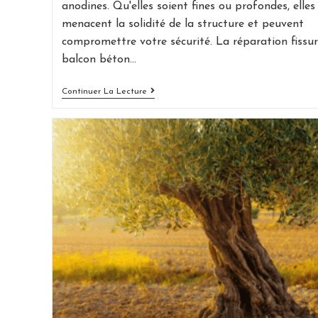
anodines. Qu'elles soient fines ou profondes, elles
menacent la solidité de la structure et peuvent
compromettre votre sécurité. La réparation fissu
balcon béton…
Réparation
Continuer La Lecture
Fissure
Balcon
Béton
:
Guide
Pratique
Pour
Sauver
Votre
Terrasse