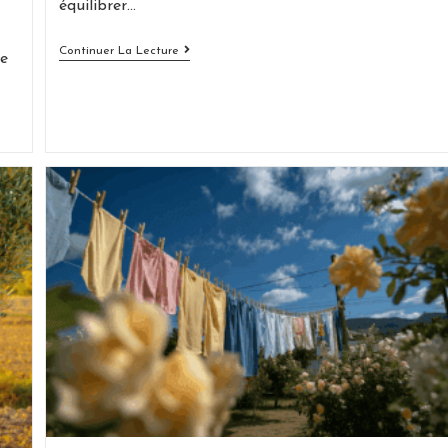
équilibrer…
Réussir
Continuer La Lecture
re
L’harmonie
Entre
Terrasse,
Massifs
Et
Pelouse
:
Les
Secrets
D’un
Jardin
Équilibré