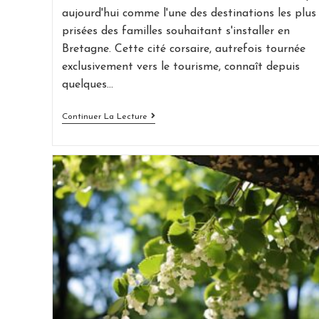
aujourd'hui comme l'une des destinations les plus
prisées des familles souhaitant s'installer en
Bretagne. Cette cité corsaire, autrefois tournée
exclusivement vers le tourisme, connaît depuis
quelques…
Vivre
Continuer La Lecture
Entre
Terre
Et
Mer
:
Pourquoi
Saint-
Malo
Attire
De
Plus
En
Plus
De
Familles
?