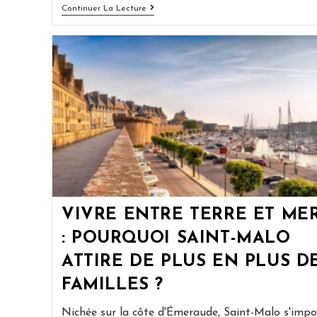
Quand
Continuer La Lecture
Faut-
Il
Rénover
Votre
Piscine
:
Les
Signes
De
Vieillissement
À
Surveiller
VIVRE ENTRE TERRE ET ME
: POURQUOI SAINT-MALO
ATTIRE DE PLUS EN PLUS D
FAMILLES ?
Nichée sur la côte d'Émeraude, Saint-Malo s'impo