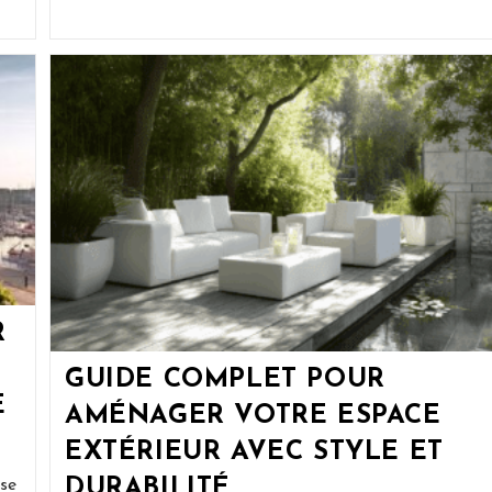
Sans
Fenêtre
Loi
Carrez
:
Ce
Que
Vous
Devez
Absolument
Savoir
R
GUIDE COMPLET POUR
E
AMÉNAGER VOTRE ESPACE
EXTÉRIEUR AVEC STYLE ET
DURABILITÉ
se