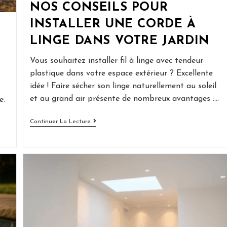
NOS CONSEILS POUR
INSTALLER UNE CORDE À
LINGE DANS VOTRE JARDIN
Vous souhaitez installer fil à linge avec tendeur
plastique dans votre espace extérieur ? Excellente
idée ! Faire sécher son linge naturellement au soleil
et au grand air présente de nombreux avantages :…
e.
Nos
Continuer La Lecture
Conseils
Pour
Installer
Une
Corde
À
Linge
Dans
Votre
Jardin