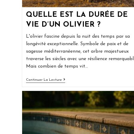
QUELLE EST LA DURÉE DE
VIE D’UN OLIVIER ?
L'olivier fascine depuis la nuit des temps par sa
longévité exceptionnelle. Symbole de paix et de
sagesse méditerranéenne, cet arbre majestueux
traverse les siècles avec une résilience remarquabl
Mais combien de temps vit…
Quelle
Continuer La Lecture
Est
La
Durée
De
Vie
D’un
Olivier
?