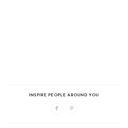
PARTAGER
INSPIRE PEOPLE AROUND YOU
CE
CONTENU
Ouvrir
Ouvrir
dans
dans
une
une
autre
autre
fenêtre
fenêtre