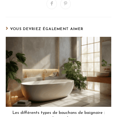
Ouvrir
Ouvrir
dans
dans
une
une
autre
autre
fenêtre
fenêtre
VOUS DEVRIEZ ÉGALEMENT AIMER
Les différents types de bouchons de baignoire :