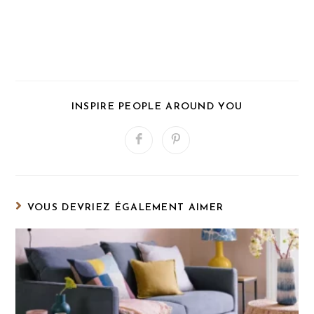
PARTAGER
INSPIRE PEOPLE AROUND YOU
CE
CONTENU
Ouvrir
Ouvrir
dans
dans
une
une
autre
autre
fenêtre
fenêtre
VOUS DEVRIEZ ÉGALEMENT AIMER