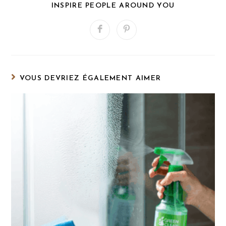
PARTAGER
INSPIRE PEOPLE AROUND YOU
CE
CONTENU
Ouvrir
Ouvrir
dans
dans
une
une
autre
autre
fenêtre
fenêtre
VOUS DEVRIEZ ÉGALEMENT AIMER