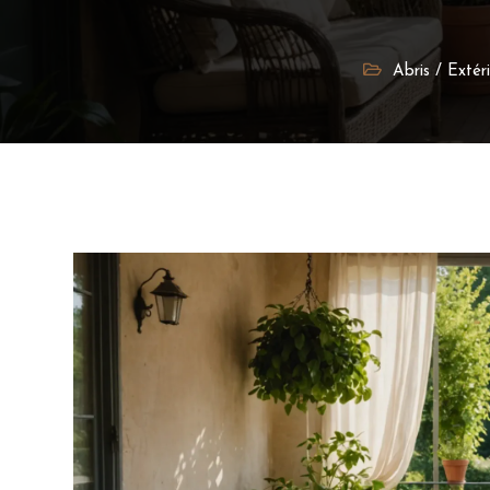
Abris
/
Extér