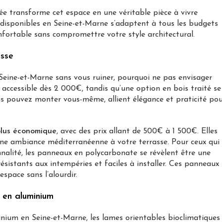
e transforme cet espace en une véritable pièce à vivre
ns disponibles en Seine-et-Marne s’adaptent à tous les budgets
nfortable sans compromettre votre style architectural.
asse
Seine-et-Marne sans vous ruiner, pourquoi ne pas envisager
accessible dès 2 000€, tandis qu’une option en bois traité se
us pouvez monter vous-même, allient élégance et praticité po
plus économique
, avec des prix allant de 500€ à 1 500€. Elles
 une ambiance méditerranéenne à votre terrasse. Pour ceux qui
nalité, les panneaux en polycarbonate se révèlent être une
résistants aux intempéries et faciles à installer. Ces panneaux
espace sans l’alourdir.
a en aluminium
minium en Seine-et-Marne, les lames orientables bioclimatiques