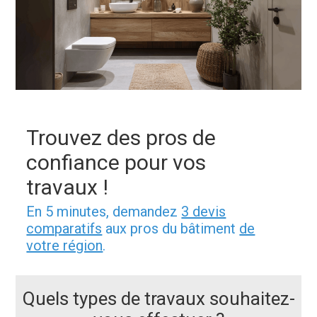
Trouvez des pros de
confiance pour vos
travaux !
En 5 minutes, demandez
3 devis
comparatifs
aux pros du bâtiment
de
votre région
.
Quels types de travaux souhaitez-