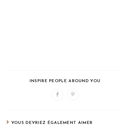
PARTAGER
INSPIRE PEOPLE AROUND YOU
CE
CONTENU
Ouvrir
Ouvrir
dans
dans
une
une
autre
autre
fenêtre
fenêtre
VOUS DEVRIEZ ÉGALEMENT AIMER