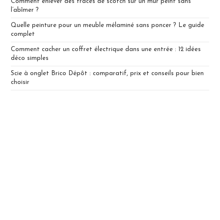
Comment enlever des traces de scotch sur un mur peint sans
l’abîmer ?
Quelle peinture pour un meuble mélaminé sans poncer ? Le guide
complet
Comment cacher un coffret électrique dans une entrée : 12 idées
déco simples
Scie à onglet Brico Dépôt : comparatif, prix et conseils pour bien
choisir