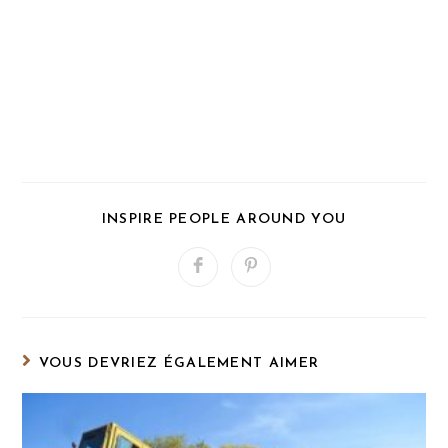
PARTAGER
INSPIRE PEOPLE AROUND YOU
CE
CONTENU
Ouvrir
Ouvrir
dans
dans
une
une
autre
autre
fenêtre
fenêtre
VOUS DEVRIEZ ÉGALEMENT AIMER