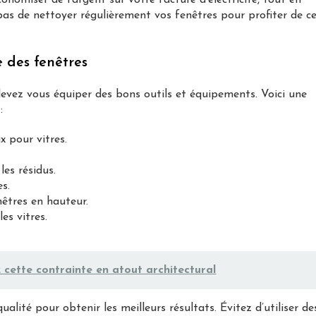
conomiser de l’argent sur votre facture d’électricité, tout en
pas de nettoyer régulièrement vos fenêtres pour profiter de c
 des fenêtres
evez vous équiper des bons outils et équipements. Voici une
:
 pour vitres.
les résidus.
es.
nêtres en hauteur.
es vitres.
 cette contrainte en atout architectural
ualité pour obtenir les meilleurs résultats. Évitez d’utiliser de