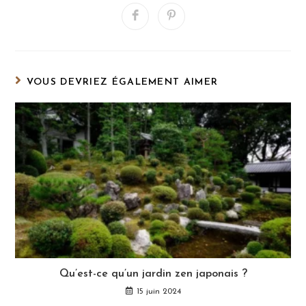
CONTENU
Ouvrir
Ouvrir
dans
dans
une
une
autre
autre
fenêtre
fenêtre
VOUS DEVRIEZ ÉGALEMENT AIMER
Qu’est-ce qu’un jardin zen japonais ?
15 juin 2024