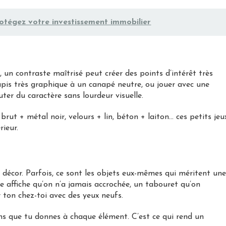
rotégez votre investissement immobilier
, un contraste maîtrisé peut créer des points d’intérêt très
apis très graphique à un canapé neutre, ou jouer avec une
uter du caractère sans lourdeur visuelle.
brut + métal noir, velours + lin, béton + laiton… ces petits jeu
rieur.
 décor. Parfois, ce sont les objets eux-mêmes qui méritent un
e affiche qu’on n’a jamais accrochée, un tabouret qu’on
r ton chez-toi avec des yeux neufs.
ens que tu donnes à chaque élément. C’est ce qui rend un