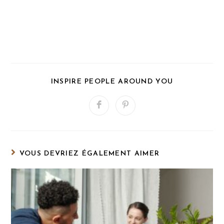
PARTAGER
INSPIRE PEOPLE AROUND YOU
CE
CONTENU
Ouvrir
Ouvrir
dans
dans
une
une
autre
autre
fenêtre
fenêtre
VOUS DEVRIEZ ÉGALEMENT AIMER