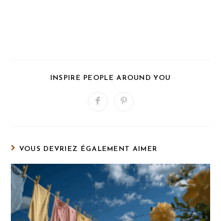
PARTAGER
INSPIRE PEOPLE AROUND YOU
CE
CONTENU
Ouvrir
Ouvrir
dans
dans
une
une
autre
autre
fenêtre
fenêtre
VOUS DEVRIEZ ÉGALEMENT AIMER