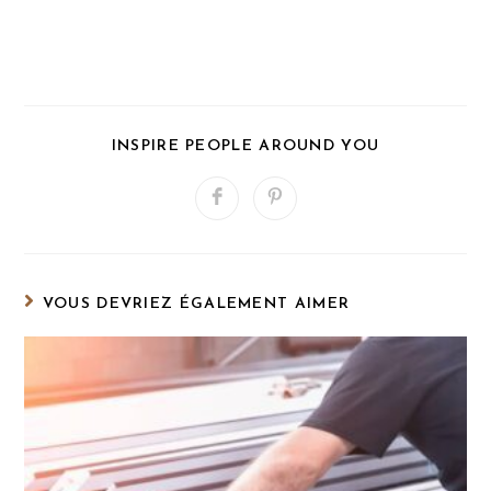
PARTAGER
INSPIRE PEOPLE AROUND YOU
CE
CONTENU
Ouvrir
Ouvrir
dans
dans
une
une
autre
autre
fenêtre
fenêtre
VOUS DEVRIEZ ÉGALEMENT AIMER